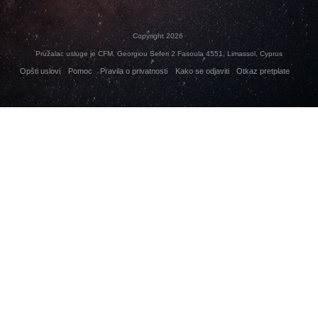
Copyright 2026
Pružalac usluge je CFM, Georgiou Seferi 2 Fasoula 4551, Limassol, Cyprus
Opšti uslovi
Pomoc
Pravila o privatnosti
Kako se odjaviti
Otkaz pretplate