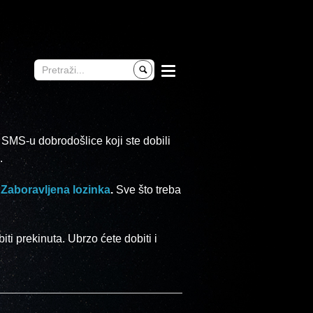
 SMS-u dobrodošlice koji ste dobili
i.
e
Zaboravljena lozinka
.
Sve što treba
iti prekinuta. Ubrzo ćete dobiti i