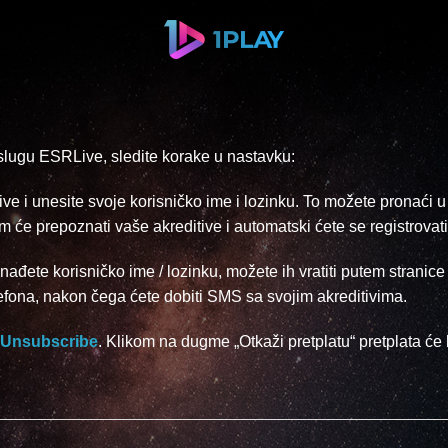
uslugu ESRLive, sledite korake u nastavku:
e i unesite svoje korisničko ime i lozinku. To možete pronaći u
em će prepoznati vaše akreditive i automatski ćete se registrovat
nađete korisničko ime / lozinku, možete ih vratiti putem stranic
lefona, nakon čega ćete dobiti SMS sa svojim akreditivima.
Unsubscribe
. Klikom na dugme „Otkaži pretplatu“ pretplata će b