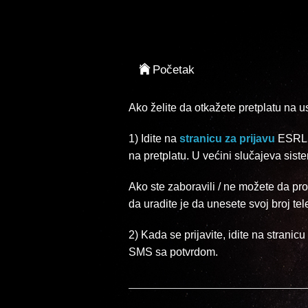
Prijavljivanje
Početak
Ako želite da otkažete pretplatu na 
1) Idite na
stranicu za prijavu
ESRLiv
na pretplatu. U većini slučajeva sist
Ako ste zaboravili / ne možete da pro
da uradite je da unesete svoj broj te
2) Kada se prijavite, idite na stranicu
SMS sa potvrdom.