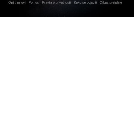
Opšti uslovi
Pomoc
Pravila o privatnosti
Kako se odjaviti
Otkaz pretplate